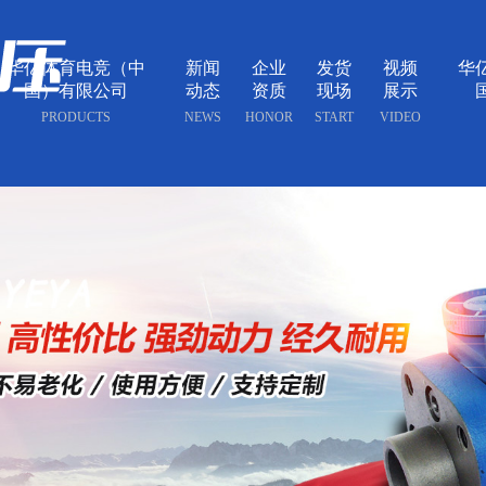
华亿体育电竞（中
新闻
企业
发货
视频
华
国）有限公司
动态
资质
现场
展示
PRODUCTS
NEWS
HONOR
START
VIDEO