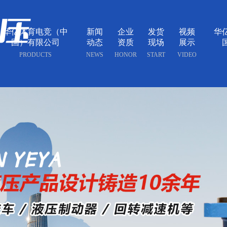
华亿体育电竞（中
新闻
企业
发货
视频
华
国）有限公司
动态
资质
现场
展示
PRODUCTS
NEWS
HONOR
START
VIDEO
BM6系列马达小方
BM5(2Y)系列马
135-0638-8161
135-0638-8
电话/微信：
电话/微信：