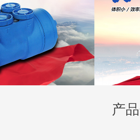
产品
BM2(欧际)系列
BM6系列马达
135-0638-
135-0
电话/微信：
电话/微信：
8161
8161