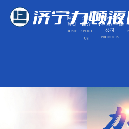
网站
企业
华亿体育电竞
首页
简介
（中国）有限
公司
HOME
ABOUT
PRODUCTS
US