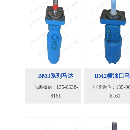
BM3系列马达
BM2横油口
135-0638-
135-0
电话/微信：
电话/微信：
8161
8161