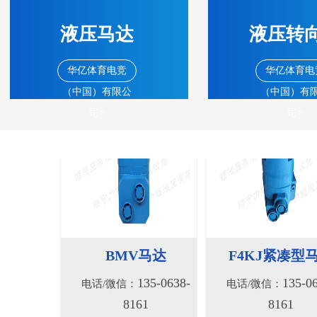
液压马达
液压转
华亿体育电竞
华亿体育电
（中国）有限公
（中国）有
司>
司>
BMV马达
F4KJ紧凑型
135-0638-
135-0
电话/微信：
电话/微信：
8161
8161