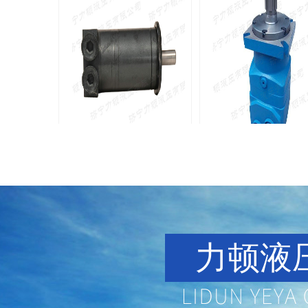
BMM侧油口系列马达
8Y系列马
135-0638-
135-0
电话/微信：
电话/微信：
8161
8161
力顿液压