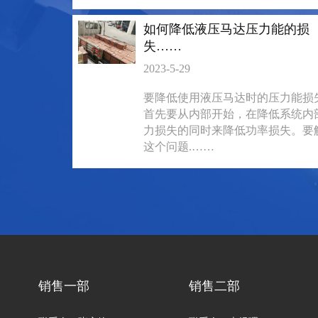
如何降低液压马达压力能的损
失……
2023-5-29
要降低使用液压马达时的压力能损
首先要从内部开始，在降低系统内
力损失的同时来降低功率损失。要
这个问题.……
BM3系列马达
BM2横油口
135-0638-
135-0
电话/微信：
电话/微信：
8161
8161
销售一部
销售二部