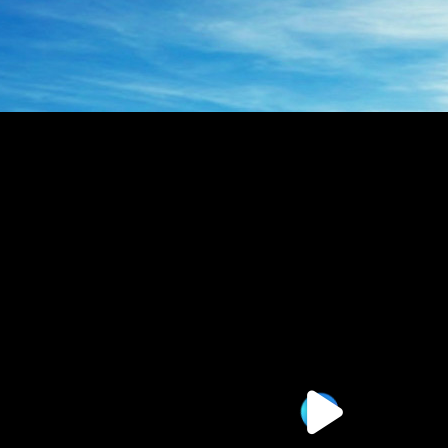
BZZ系列转向器
BZZ摆线转阀
压转向器
135-0638-
电话/微信：
8161
135-0
电话/微信：
8161