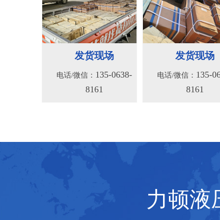
BM2(欧际)系列
BM6系列马达
发货现场
发货现场
135-0638-
135-0
电话/微信：
电话/微信：
135-0638-
135-0
电话/微信：
电话/微信：
8161
8161
8161
8161
力顿液压