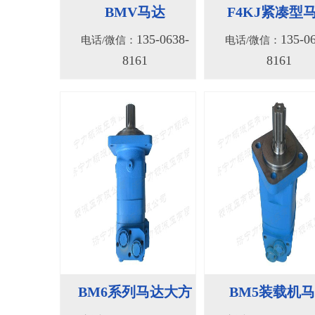
135-0638-
135-0
电话/微信：
电话/微信：
8161
8161
BM6系列马达大方
BM5装载机
135-0638-
135-0
电话/微信：
电话/微信：
8161
8161