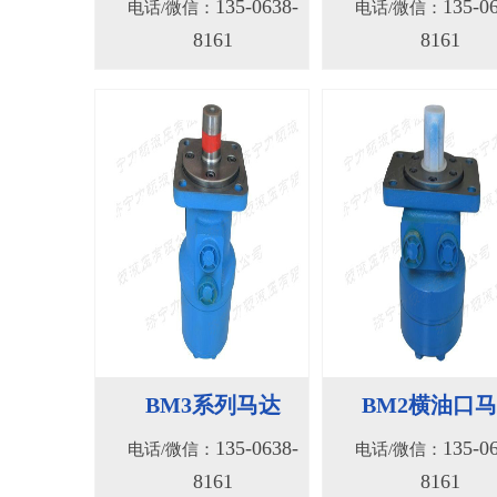
BM3系列马达
BM2横油口
135-0638-
135-0
电话/微信：
电话/微信：
8161
8161