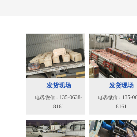
156系列液压绞车
156S系列液压
135-0638-
135-0
电话/微信：
电话/微信：
8161
8161
发货现场
发货现场
135-0638-
135-0
电话/微信：
电话/微信：
8161
8161