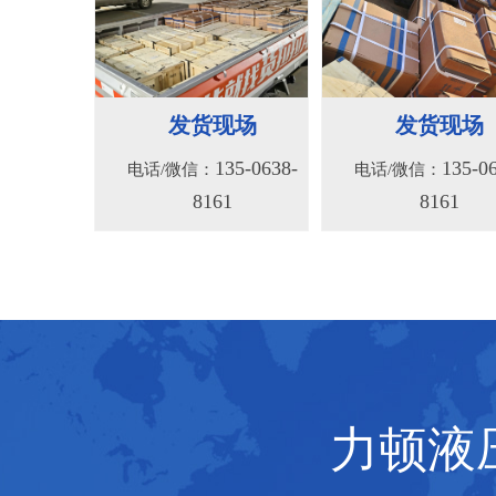
发货现场
发货现场
135-0638-
135-0
电话/微信：
电话/微信：
BM2(欧际)系列
BM6系列马达
8161
8161
135-0638-
135-0
电话/微信：
电话/微信：
8161
8161
力顿液压