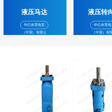
液压马达
液压转
BM2(欧际)系列
BM6系列马达
华亿体育电竞
华亿体育电
135-0638-
135-0
电话/微信：
电话/微信：
（中国）有限公
（中国）有
8161
8161
司>
司>