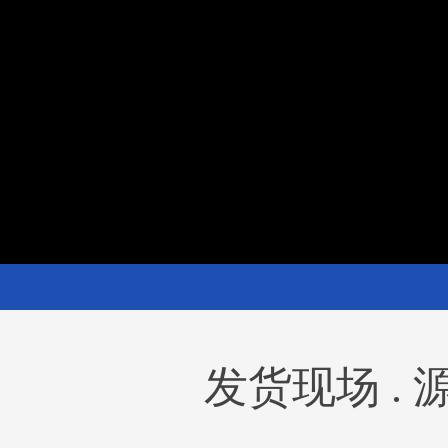
发货现场 .