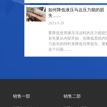
8161
8161
如何降低液压马达压力能的损
失……
2023-5-29
要降低使用液压马达时的压力能损
首先要从内部开始，在降低系统内
力损失的同时来降低功率损失。要
这个问题.……
BM3系列马达
BM2横油口
135-0638-
135-0
电话/微信：
电话/微信：
销售一部
销售二部
8161
8161