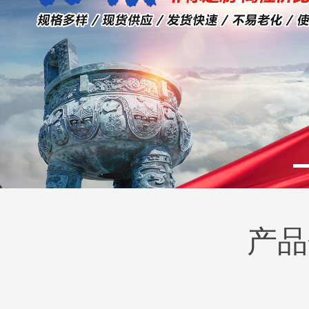
产品
BM2(欧际)系列
BM6系列马达