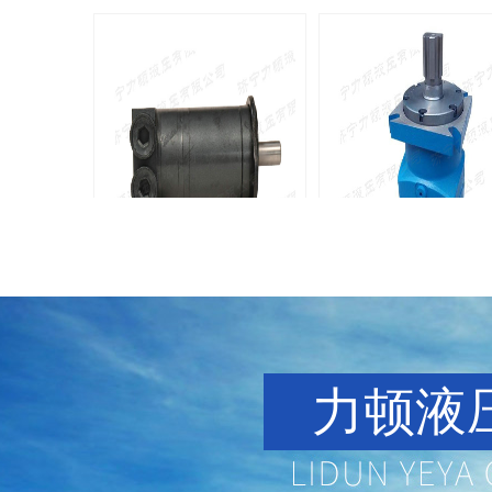
BMM侧油口系列马达
8Y系列马
135-0638-
135-0
电话/微信：
电话/微信：
8161
8161
力顿液压