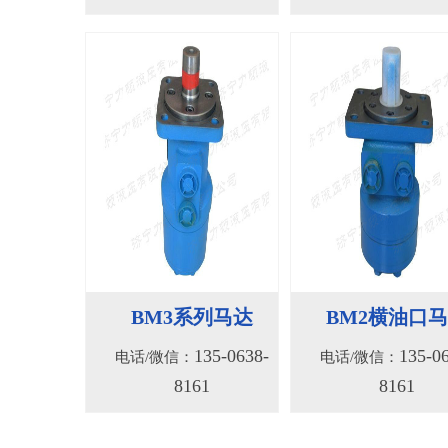
BM3系列马达
BM2横油口
135-0638-
135-0
电话/微信：
电话/微信：
8161
8161