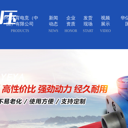
华亿体育电竞（中
新闻
企业
发货
视频
华
国）有限公司
动态
资质
现场
展示
PRODUCTS
NEWS
HONOR
START
VIDEO