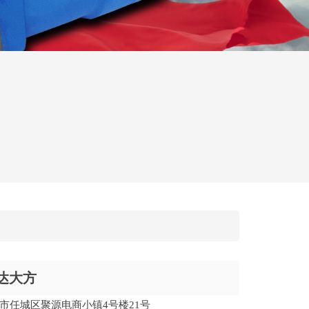
达大方
市任城区聚源电商小镇4号楼21号