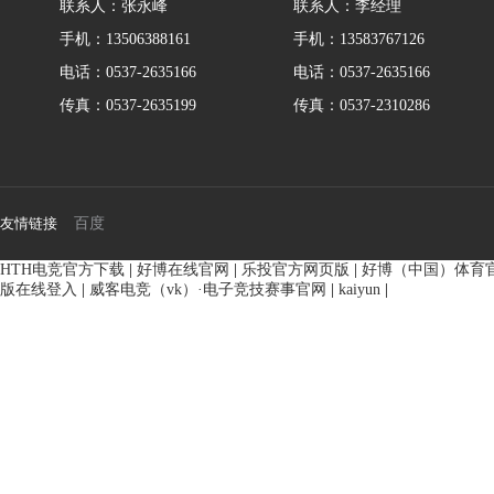
联系人：张永峰
联系人：李经理
手机：13506388161
手机：13583767126
电话：0537-2635166
电话：0537-2635166
传真：0537-2635199
传真：0537-2310286
友情链接
百度
HTH电竞官方下载
|
好博在线官网
|
乐投官方网页版
|
好博（中国）体育
版在线登入
|
威客电竞（vk）·电子竞技赛事官网
|
kaiyun
|
BMM侧油口系列马达
8Y系列马
135-0638-
135-0
电话/微信：
电话/微信：
8161
8161