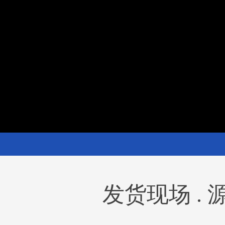
发货现场 .