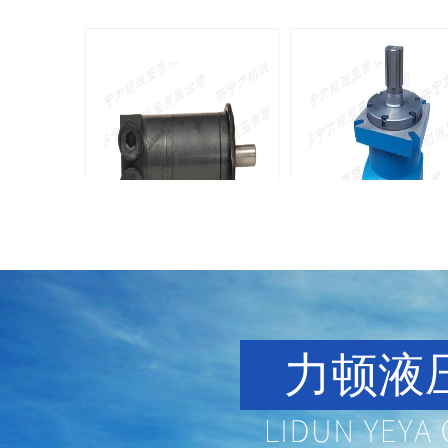
BMM侧油口系列马达
8Y系列马
135-0638-
135-0
电话/微信：
电话/微信：
8161
8161
力顿液压