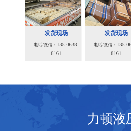
BM2(欧际)系列
BM6系列马达
发货现场
发货现场
135-0638-
135-0
电话/微信：
电话/微信：
8161
8161
135-0638-
135-0
电话/微信：
电话/微信：
8161
8161
力顿液压