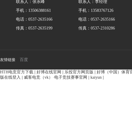
联系人：张永峰
联系人：李经理
手机：13506388161
手机：13583767126
电话：0537-2635166
电话：0537-2635166
传真：0537-2635199
传真：0537-2310286
友情链接
百度
HTH电竞官方下载
|
好博在线官网
|
乐投官方网页版
|
好博（中国）体育
版在线登入
|
威客电竞（vk）·电子竞技赛事官网
|
kaiyun
|
BMM侧油口系列马达
8Y系列马
135-0638-
135-0
电话/微信：
电话/微信：
8161
8161