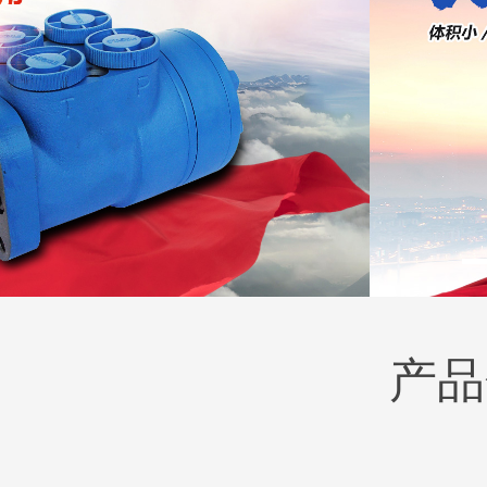
产品
BM2(欧际)系列
BM6系列马达
135-0638-
135-0
电话/微信：
电话/微信：
8161
8161