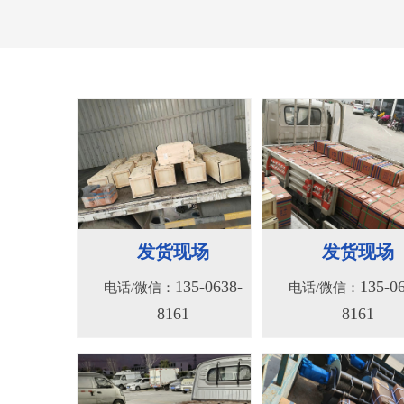
156系列液压绞车
156S系列液压
135-0638-
135-0
电话/微信：
电话/微信：
8161
8161
发货现场
发货现场
135-0638-
135-0
电话/微信：
电话/微信：
8161
8161