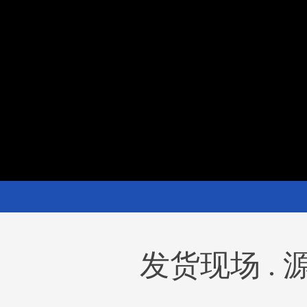
发货现场 .