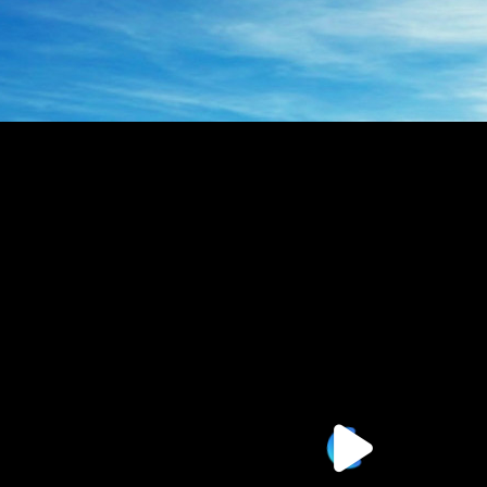
BZZ系列转向器
BZZ摆线转阀
压转向器
135-0638-
电话/微信：
8161
135-0
电话/微信：
8161